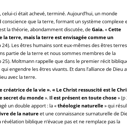
celui-ci était achevé, terminé. Aujourd’hui, un monde
nd conscience que la terre, formant un système complexe 
 C’est la théorie, abondamment discutée, de
Gaia.
«
Cette
 de la terre, mais la terre est envisagée comme un
p 24). Les êtres humains sont eux-mêmes des êtres terres
ons partie de la terre et nous sommes membres de la
 25). Moltmann rappelle que dans le premier récit bibliqu
é qui engendre les êtres vivants. Et dans l’alliance de Dieu 
ieu avec la terre.
e créatrice de la vie ». « Le Christ ressuscité est le Chri
e secret
du monde
».
Il est présent en toute chose
» (p 
agé un double apport : la «
théologie naturelle
» qui résu
livre de la nature
et une connaissance surnaturelle de Di
a révélation biblique n’évacue pas et ne remplace pas la