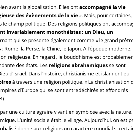
en avant la globalisation. Elles ont
accompagné la vie
igieuse des évènements de la
vie
». Mais, pour certaines, 
le champ politique. Des religions politiques ont accomp
ont invariablement monothéistes : un Dieu, un
ernant qui se présente également comme « le grand prêtr
s : Rome, la Perse, la Chine, le Japon. A l’époque moderne, 
n religieuse. En regard , le bouddhisme est probablemen
ndante des états. Les
religions abrahamiques
se sont
u d’Israël. Dans l’histoire, christianisme et islam ont eu
ires
à travers une religion politique. « La christianisation 
mpires d’Europe qui se sont entredéchirés et effondrés
8).
ar une culture agraire vivant en symbiose avec la nature.
que. L’unité sociale était le village. Aujourd’hui, on est 
globalisé donne aux religions un caractère mondial si certa