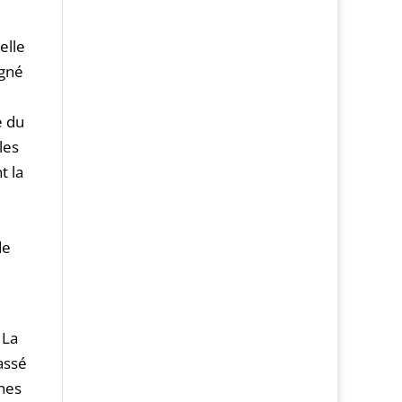
elle
agné
e du
les
t la
de
 La
passé
ines