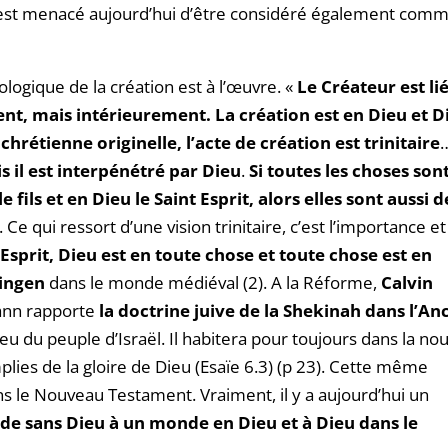
st menacé aujourd’hui d’être considéré également com
ogique de la création est à l’œuvre. «
Le Créateur est lié
t, mais intérieurement. La création est en Dieu et D
chrétienne originelle, l’acte de création est trinitaire
 il est interpénétré par Dieu
.
Si toutes les choses son
 fils et en Dieu le Saint Esprit, alors elles sont aussi d
. Ce qui ressort d’une vision trinitaire, c’est l’importance et
’Esprit, Dieu est en toute chose et toute chose est en
ingen
dans le monde médiéval (2). A la Réforme,
Calvin
mann rapporte
la doctrine juive de la Shekinah dans l’An
eu du peuple d’Israël. Il habitera pour toujours dans la nou
lies de la gloire de Dieu (Esaïe 6.3) (p 23). Cette même
s le Nouveau Testament. Vraiment, il y a aujourd’hui un
e sans Dieu à un monde en Dieu et à Dieu dans le