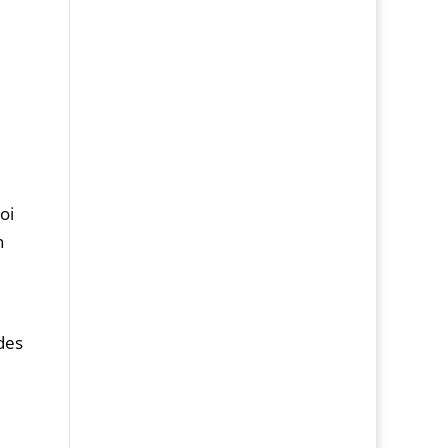
oi
n
 des
e