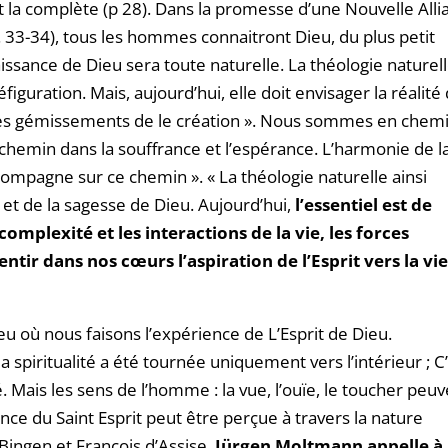
 et la complète (p 28). Dans la promesse d’une Nouvelle Alli
. 33-34), tous les hommes connaitront Dieu, du plus petit
aissance de Dieu sera toute naturelle. La théologie naturel
guration. Mais, aujourd’hui, elle doit envisager la réalité
et les gémissements de le création ». Nous sommes en chemi
 chemin dans la souffrance et l’espérance. L’harmonie de l
ompagne sur ce chemin ». « La théologie naturelle ainsi
t et de la sagesse de Dieu. Aujourd’hui,
l’essentiel est de
omplexité et les interactions de la vie, les forces
entir dans nos cœurs l’aspiration de l’Esprit vers la vie
lieu où nous faisons l’expérience de L’Esprit de Dieu.
a spiritualité a été tournée uniquement vers l’intérieur ; C’
té. Mais les sens de l’homme : la vue, l’ouïe, le toucher peu
ence du Saint Esprit peut être perçue à travers la nature
Bingen et François d’Assise.
Jürgen Moltmann appelle à