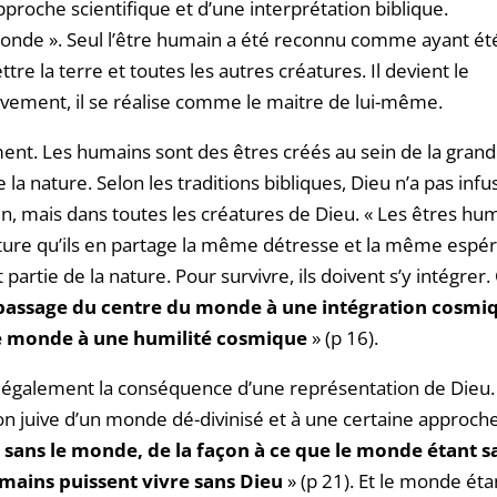
proche scientifique et d’une interprétation biblique.
onde ». Seul l’être humain a été reconnu comme ayant ét
re la terre et toutes les autres créatures. Il devient le
uvement, il se réalise comme le maitre de lui-même.
ement. Les humains sont des êtres créés au sein de la gran
 la nature. Selon les traditions bibliques, Dieu n’a pas infu
in, mais dans toutes les créatures de Dieu. « Les êtres hu
ature qu’ils en partage la même détresse et la même espé
artie de la nature. Pour survivre, ils doivent s’y intégrer. 
 passage du centre du monde à une intégration cosmi
 le monde à une humilité cosmique
» (p 16).
é également la conséquence d’une représentation de Dieu.
on juive d’un monde dé-divinisé et à une certaine approch
sans le monde, de la façon à ce que le monde étant s
umains puissent vivre sans Dieu
» (p 21). Et le monde éta