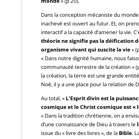
monde
» (p 20).
Dans la conception mécaniste du monde, 
inachevé est ouvert au futur. Et, on pre
interactif a la capacité d’amener la vie.
théorie ne signifie pas la déification
organisme vivant qui suscite la vie
» (
« Dans notre dignité humaine, nous fais
communauté terrestre de la création » (p
la création, la terre est une grande entit
Noé, il y a une place pour la relation de D
Au total, «
L’Esprit divin est la puissanc
cosmique et le Christ cosmique est « l
« Dans la tradition chrétienne, on a envis
d’une connaissance de Dieu à travers le
issue du « livre des livres », de la
Bible
. L