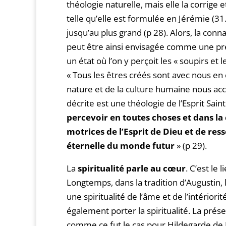
théologie naturelle, mais elle la corrige
telle qu’elle est formulée en Jérémie (31
jusqu’au plus grand (p 28). Alors, la conn
peut être ainsi envisagée comme une préfi
un état où l’on y perçoit les « soupirs 
« Tous les êtres créés sont avec nous en
nature et de la culture humaine nous acc
décrite est une théologie de l’Esprit Sain
percevoir en toutes choses et dans la c
motrices de l’Esprit de Dieu et de ress
éternelle du monde futur
» (p 29).
La
spiritualité parle au cœur
. C’est le 
Longtemps, dans la tradition d’Augustin, l
une spiritualité de l’âme et de l’intériori
également porter la spiritualité. La prés
comme ce fut le cas pour Hildegarde de 