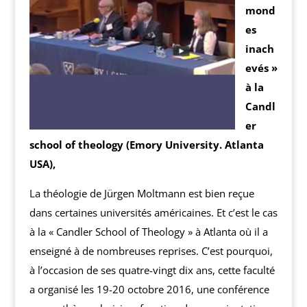
mond
es
inach
evés »
à la
Candl
er
school of theology (Emory University. Atlanta
USA),
La théologie de Jürgen Moltmann est bien reçue
dans certaines universités américaines. Et c’est le cas
à la « Candler School of Theology » à Atlanta où il a
enseigné à de nombreuses reprises. C’est pourquoi,
à l’occasion de ses quatre-vingt dix ans, cette faculté
a organisé les 19-20 octobre 2016, une conférence