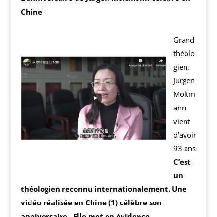
Chine
Grand
théolo
gien,
Jürgen
Moltm
ann
vient
d’avoir
93 ans
C’est
un
théologien reconnu internationalement. Une
vidéo réalisée en Chine (1) célèbre son
anniversaire . Elle met en évidence