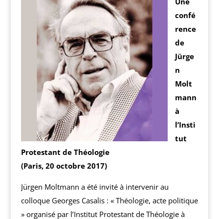
Une
confé
rence
de
Jürge
n
Molt
mann
à
l’Insti
tut
Protestant de Théologie
(Paris, 20 octobre 2017)
Jürgen Moltmann a été invité à intervenir au
colloque Georges Casalis : « Théologie, acte politique
» organisé par l’Institut Protestant de Théologie à