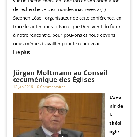
sur un thème choisi en fonction de son orientation
de recherche : « Des mondes inachevés » (1).
Stephen Lösel, organisateur de cette conférence, en
trace les intentions. « Parce que Dieu vient du futur
à notre rencontre, pour pouvons et nous devons
nous-mêmes travailler pour le renouveau.
lire plus
Jürgen Moltmann au Conseil
œcuménique des Églises
13 Jan 2016
| 0 Commentaires
L’ave
nir de
la
théol
ogie