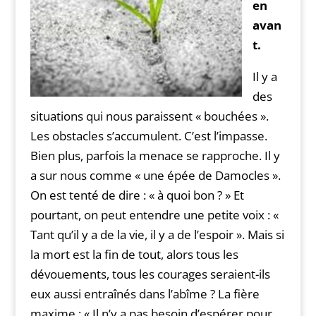
en
avan
t.
Il y a
des
situations qui nous paraissent « bouchées ».
Les obstacles s’accumulent. C’est l’impasse.
Bien plus, parfois la menace se rapproche. Il y
a sur nous comme « une épée de Damocles ».
On est tenté de dire : « à quoi bon ? » Et
pourtant, on peut entendre une petite voix : «
Tant qu’il y a de la vie, il y a de l’espoir ». Mais si
la mort est la fin de tout, alors tous les
dévouements, tous les courages seraient-ils
eux aussi entraînés dans l’abîme ? La fière
maxime : « Il n’y a pas besoin d’espérer pour