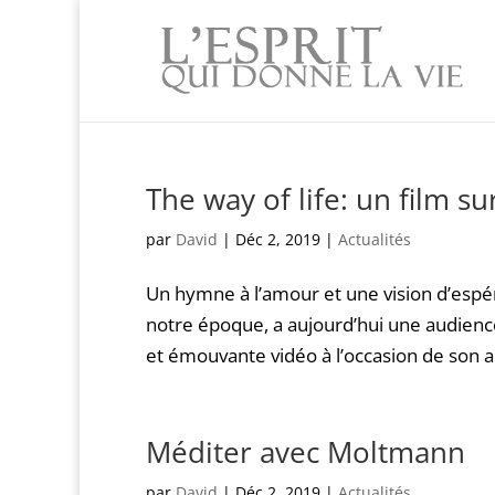
The way of life: un film s
par
David
|
Déc 2, 2019
|
Actualités
Un hymne à l’amour et une vision d’espé
notre époque, a aujourd’hui une audience 
et émouvante vidéo à l’occasion de son ann
Méditer avec Moltmann
par
David
|
Déc 2, 2019
|
Actualités