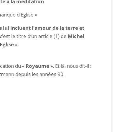
te à la méditation
manque d’Eglise »
 lui incluent l’amour de la terre et
 c’est le titre d’un article (1) de
Michel
Eglise
».
ication du «
Royaume
». Et là, nous dit-il :
ltmann depuis les années 90.